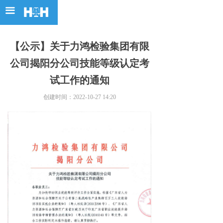
首页
끀
了解力鸿
【公示】关于力鸿检验集团有限
力鸿服务
公司揭阳分公司技能等级认定考
力鸿战略
试工作的通知
创建时间：
2022-10-27
14:20
党团建设
投资者关系
加入力鸿
全球布局
力鸿海外