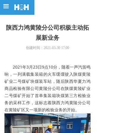
首页
끀
了解力鸿
陕西力鸿黄陵分公司积极主动拓
力鸿服务
展新业务
力鸿战略
创建时间：
2021-03-30
17:00
党团建设
2021年3月23日9点10分，随着一声汽笛鸣
投资者关系
响，一列满载集装箱的火车缓缓驶入陕煤黄陵
矿业二号煤矿块煤装车站，随后陕西华夏力鸿
加入力鸿
商品检验有限公司黄陵分公司在陕煤黄陵矿业
二号煤矿开始了首单集装箱块煤第三方检验业
全球布局
务的采样工作，这标志着陕西力鸿黄陵分公司
在黄陵矿区又一项新的检验业务的开始。
力鸿海外