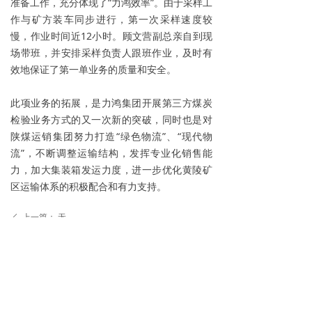
准备工作，充分体现了“力鸿效率”。由于采样工
作与矿方装车同步进行，第一次采样速度较
慢，作业时间近12小时。顾文营副总亲自到现
场带班，并安排采样负责人跟班作业，及时有
效地保证了第一单业务的质量和安全。
此项业务的拓展，是力鸿集团开展第三方煤炭
检验业务方式的又一次新的突破，同时也是对
陕煤运销集团努力打造“绿色物流”、“现代物
流”，不断调整运输结构，发挥专业化销售能
力，加大集装箱发运力度，进一步优化黄陵矿
区运输体系的积极配合和有力支持。
上一篇：
无
ꄴ
下一篇：
无
ꄲ