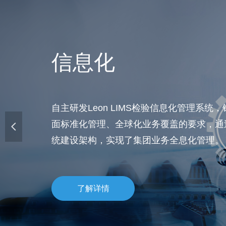
信息化
智能化
自主研发Leon LIMS检验信息化管理系统
设计、研发、生产的煤炭机器人智能制样系
面标准化管理、全球化业务覆盖的要求，通
创，成功打造国内自动化程度最高、完全符
넳
统建设架构，实现了集团业务全息化管理。
要求的智能化煤炭制样“工作车间”
了解详情
了解详情