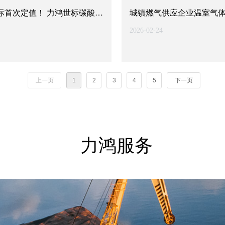
国际首次定值！ 力鸿世标碳酸锂
城镇燃气供应企业温室气
发填补国内技术空白
正式发布 中国甲烷治理迈
2026-02-24
上一页
1
2
3
4
5
下一页
力鸿服务