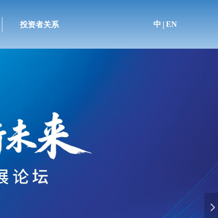
中
EN
投资者关系
加入力鸿集团
纳八方英才，聚天下贤士
넲