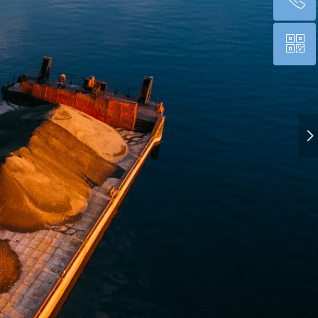
ꀥ
010-84603035
微信二维码
넲