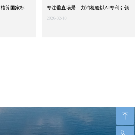
体核算国家标准
专注垂直场景，力鸿检验以AI专利引领煤
入新阶段
炭智能检验革新
2026-02-10
ꁸ
ꂅ
回到顶部